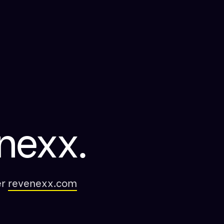
nexx.
er
revenexx.com