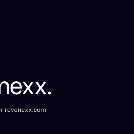
nexx.
er
revenexx.com