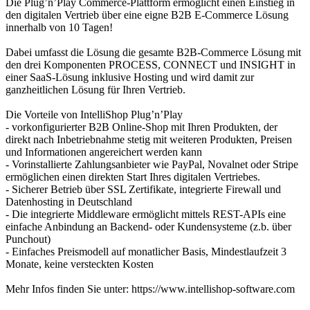
Die Plug’n’Play Commerce-Plattform ermöglicht einen Einstieg in
den digitalen Vertrieb über eine eigne B2B E-Commerce Lösung
innerhalb von 10 Tagen!
Dabei umfasst die Lösung die gesamte B2B-Commerce Lösung mit
den drei Komponenten PROCESS, CONNECT und INSIGHT in
einer SaaS-Lösung inklusive Hosting und wird damit zur
ganzheitlichen Lösung für Ihren Vertrieb.
Die Vorteile von IntelliShop Plug’n’Play
- vorkonfigurierter B2B Online-Shop mit Ihren Produkten, der
direkt nach Inbetriebnahme stetig mit weiteren Produkten, Preisen
und Informationen angereichert werden kann
- Vorinstallierte Zahlungsanbieter wie PayPal, Novalnet oder Stripe
ermöglichen einen direkten Start Ihres digitalen Vertriebes.
- Sicherer Betrieb über SSL Zertifikate, integrierte Firewall und
Datenhosting in Deutschland
- Die integrierte Middleware ermöglicht mittels REST-APIs eine
einfache Anbindung an Backend- oder Kundensysteme (z.b. über
Punchout)
- Einfaches Preismodell auf monatlicher Basis, Mindestlaufzeit 3
Monate, keine versteckten Kosten
Mehr Infos finden Sie unter: https://www.intellishop-software.com