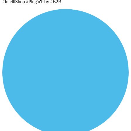
#IntelliShop #Plug'n'Play #B2B