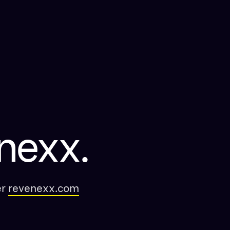
nexx.
er
revenexx.com